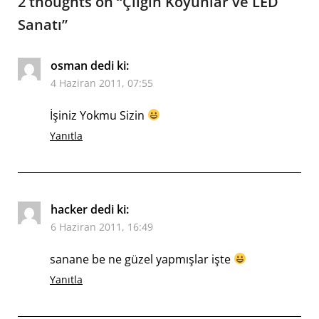
2 thoughts on “
Çılgın Koyunlar ve LED
Sanatı
”
osman
dedi ki:
4 Haziran 2011, 07:55
İşiniz Yokmu Sizin
Yanıtla
hacker
dedi ki:
6 Haziran 2011, 16:49
sanane be ne güzel yapmışlar işte
Yanıtla