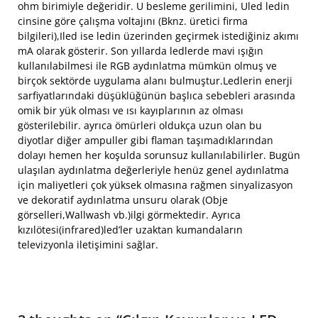
ohm birimiyle değeridir. U besleme gerilimini, Uled ledin
cinsine göre çalışma voltajını (Bknz. üretici firma
bilgileri),Iled ise ledin üzerinden geçirmek istediğiniz akımı
mA olarak gösterir. Son yıllarda ledlerde mavi ışığın
kullanılabilmesi ile RGB aydınlatma mümkün olmuş ve
birçok sektörde uygulama alanı bulmuştur.Ledlerin enerji
sarfiyatlarındaki düşüklüğünün başlıca sebebleri arasında
omik bir yük olması ve ısı kayıplarının az olması
gösterilebilir. ayrıca ömürleri oldukça uzun olan bu
diyotlar diğer ampuller gibi flaman taşımadıklarından
dolayı hemen her koşulda sorunsuz kullanılabilirler. Bugün
ulaşılan aydınlatma değerleriyle henüz genel aydınlatma
için maliyetleri çok yüksek olmasına rağmen sinyalizasyon
ve dekoratif aydınlatma unsuru olarak (Obje
görselleri,Wallwash vb.)ilgi görmektedir. Ayrıca
kızılötesi(infrared)led’ler uzaktan kumandaların
televizyonla iletişimini sağlar.