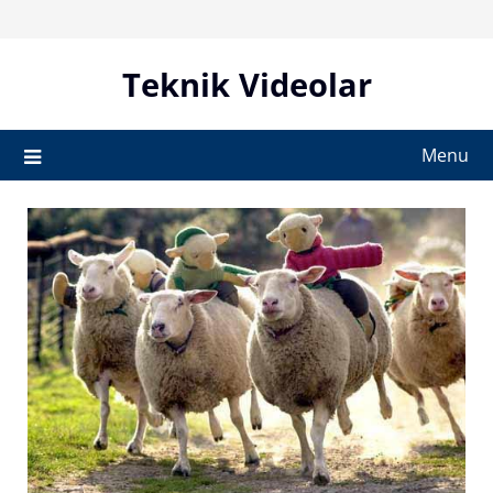
Skip
to
content
Teknik Videolar
Menu