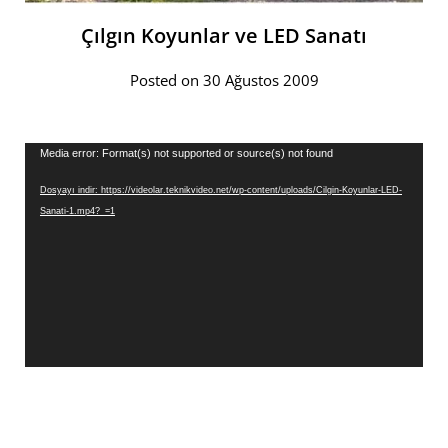
Çılgın Koyunlar ve LED Sanatı
Posted on 30 Ağustos 2009
Video
Media error: Format(s) not supported or source(s) not found
oynatıcı
Dosyayı indir: https://videolar.teknikvideo.net/wp-content/uploads/Cilgin-Koyunlar-LED-
Sanati-1.mp4?_=1