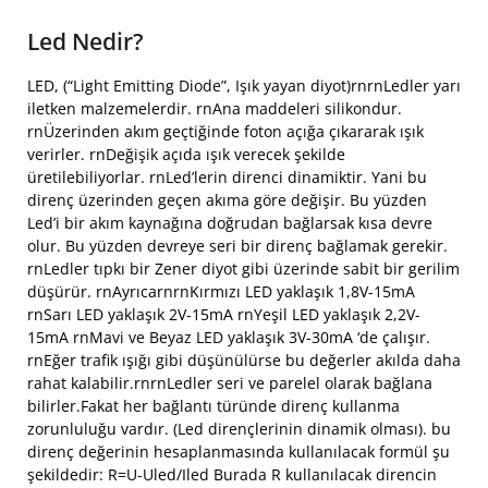
Led Nedir?
LED, (“Light Emitting Diode”, Işık yayan diyot)rnrnLedler yarı
iletken malzemelerdir. rnAna maddeleri silikondur.
rnÜzerinden akım geçtiğinde foton açığa çıkararak ışık
verirler. rnDeğişik açıda ışık verecek şekilde
üretilebiliyorlar. rnLed’lerin direnci dinamiktir. Yani bu
direnç üzerinden geçen akıma göre değişir. Bu yüzden
Led’i bir akım kaynağına doğrudan bağlarsak kısa devre
olur. Bu yüzden devreye seri bir direnç bağlamak gerekir.
rnLedler tıpkı bir Zener diyot gibi üzerinde sabit bir gerilim
düşürür. rnAyrıcarnrnKırmızı LED yaklaşık 1,8V-15mA
rnSarı LED yaklaşık 2V-15mA rnYeşil LED yaklaşık 2,2V-
15mA rnMavi ve Beyaz LED yaklaşık 3V-30mA ‘de çalışır.
rnEğer trafik ışığı gibi düşünülürse bu değerler akılda daha
rahat kalabilir.rnrnLedler seri ve parelel olarak bağlana
bilirler.Fakat her bağlantı türünde direnç kullanma
zorunluluğu vardır. (Led dirençlerinin dinamik olması). bu
direnç değerinin hesaplanmasında kullanılacak formül şu
şekildedir: R=U-Uled/Iled Burada R kullanılacak direncin