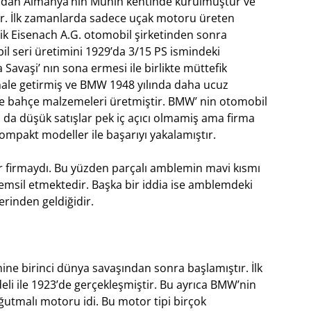
afından Almanya’nın Münih kentinde kurulmuştur ve
r. İlk zamanlarda sadece uçak motoru üreten
hnik Eisenach A.G. otomobil şirketinden sonra
l seri üretimini 1929’da 3/15 PS ismindeki
 Savaşi’ nın sona ermesi ile birlikte müttefik
 hale getirmiş ve BMW 1948 yılında daha ucuz
e bahçe malzemeleri üretmiştir. BMW’ nin otomobil
a da düşük satışlar pek iç açıcı olmamiş ama firma
kompakt modeller ile başarıyı yakalamıştır.
r firmaydı. Bu yüzden parçalı amblemin mavi kısmı
msil etmektedir. Başka bir iddia ise amblemdeki
erinden geldiğidir.
e birinci dünya savaşından sonra başlamıştır. İlk
li ile 1923’de gerçekleşmiştir. Bu ayrıca BMW’nin
soğutmalı motoru idi. Bu motor tipi birçok