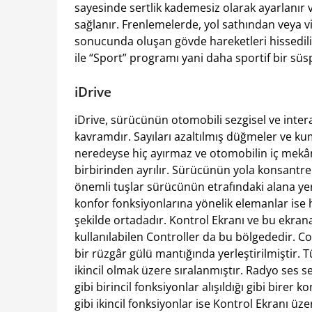
sayesinde sertlik kademesiz olarak ayarlanır 
sağlanır. Frenlemelerde, yol sathından veya v
sonucunda oluşan gövde hareketleri hissedilir
ile “Sport” programı yani daha sportif bir süs
iDrive
iDrive, sürücünün otomobili sezgisel ve interak
kavramdır. Sayıları azaltılmış düğmeler ve 
neredeyse hiç ayırmaz ve otomobilin iç mekânı
birbirinden ayrılır. Sürücünün yola konsantre 
önemli tuşlar sürücünün etrafındaki alana yerle
konfor fonksiyonlarına yönelik elemanlar is
şekilde ortadadır. Kontrol Ekranı ve bu ekrana 
kullanılabilen Controller da bu bölgededir. Con
bir rüzgâr gülü mantığında yerleştirilmiştir. T
ikincil olmak üzere sıralanmıştır. Radyo ses sev
gibi birincil fonksiyonlar alışıldığı gibi birer k
gibi ikincil fonksiyonlar ise Kontrol Ekranı üz