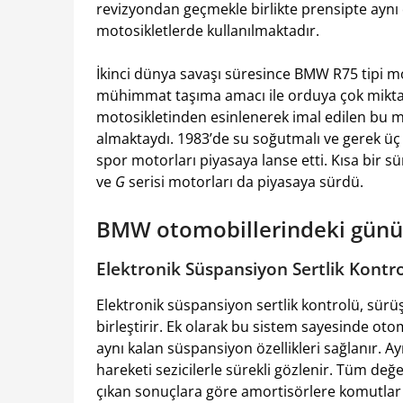
revizyondan geçmekle birlikte prensipte ayn
motosikletlerde kullanılmaktadır.
İkinci dünya savaşı süresince BMW R75 tipi m
mühimmat taşıma amacı ile orduya çok mikta
motosikletinden esinlenerek imal edilen bu m
almaktaydı. 1983’de su soğutmalı ve gerek üç g
spor motorları piyasaya lanse etti. Kısa bir süre
ve
G
serisi motorları da piyasaya sürdü.
BMW otomobillerindeki günüm
Elektronik Süspansiyon Sertlik Kontr
Elektronik süspansiyon sertlik kontrolü, sürüş
birleştirir. Ek olarak bu sistem sayesinde o
aynı kalan süspansiyon özellikleri sağlanır. A
hareketi sezicilerle sürekli gözlenir. Tüm değe
çıkan sonuçlara göre amortisörlere komutlar 