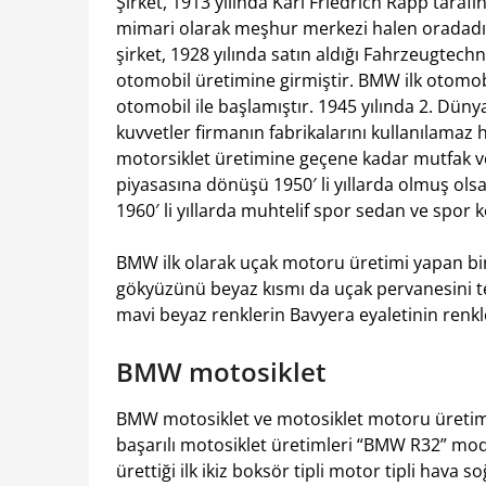
Şirket, 1913 yılında Karl Friedrich Rapp tar
mimari olarak meşhur merkezi halen oradadı
şirket, 1928 yılında satın aldığı Fahrzeugtec
otomobil üretimine girmiştir. BMW ilk otomobi
otomobil ile başlamıştır. 1945 yılında 2. Dünya
kuvvetler firmanın fabrikalarını kullanılamaz
motorsiklet üretimine geçene kadar mutfak v
piyasasına dönüşü 1950′ li yıllarda olmuş ols
1960′ li yıllarda muhtelif spor sedan ve spor 
BMW ilk olarak uçak motoru üretimi yapan bi
gökyüzünü beyaz kısmı da uçak pervanesini te
mavi beyaz renklerin Bavyera eyaletinin renkl
BMW motosiklet
BMW motosiklet ve motosiklet motoru üretimin
başarılı motosiklet üretimleri “BMW R32” mode
ürettiği ilk ikiz boksör tipli motor tipli hava 