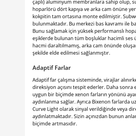
çaplı) aluminyum membranlara sahip olup, sub
hoparlörü dört kapıya ve arka cam önüne yerl
kokpitin tam ortasına monte edilmiştir. Subwo
bulunmaktadır. Bu merkezi bas kavramı ile bas
Bunu sağlamak için yüksek performanslı hoparl
eşiklerde bulunan tüm boşluklar hacimli ses ür
hacmi daraltılmamış, arka cam önünde oluşan 
şekilde elde edilmesi sağlanmıştır.
Adaptif Farlar
Adaptif far çalışma sisteminde, virajlar alınır
direksiyon açısını tespit ederler. Daha sonra 
uygun bir biçimde xenon farların yönünü ayar
aydınlanma sağlar. Ayrıca Bixenon farlarda uz
Curve Light olarak sinyal verildiğinde veya di
aydınlatmaktadır. Sizin açınızdan bunun anlamı
biçimde artmasıdır.