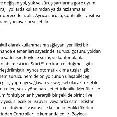
ve değişen yol, yük ve sürüş şartlarına göre uyum
irajlı yollarda kullanımdan ya da hızlanmalar
 derecede azalır. Ayrıca sürücü, Controller vasıtası
pansiyon ayarını seçebilir.
tif olarak kullanmasını sağlayan, yenilikçi bir
kumanda elemanları sayesinde, sürücü gözünü yoldan
 sadeleşir. Böylece sürüş ve konfor alanları
olabilmesi için, Start/Stop kontrol düğmesi gibi
ştirilmiştir. Ayrıca otomatik klima tuşları gibi
e hem sürücü hem de ön yolcunun ulaşabileceği
giriş yapmayı sağlayan ve sezgisel olarak tek el ile
troller, sekiz yöne hareket ettirilebilir. Menüler ise
üm fonksiyonlar hiyerarşik bir şekilde birincil ve
iyesi, silecekler, ısı ayarı veya arka cam rezistanı
ontrol düğmesi vasıtası ile kullanılır. Anlık tüketim
erinden Controller ile kumanda edilir. Böylece