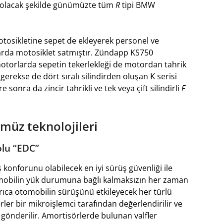
ı olacak şekilde günümüzte tüm
R
tipi BMW
otosikletine sepet de ekleyerek personel ve
rda motosiklet satmıştır. Zündapp KS750
otorlarda sepetin tekerlekleği de motordan tahrik
erekse de dört sıralı silindirden oluşan K serisi
 sonra da zincir tahrikli ve tek veya çift silindirli
F
üz teknolojileri
olu “EDC”
 konforunu olabilecek en iyi sürüş güvenliği ile
tomobilin yük durumuna bağlı kalmaksızın her zaman
yrıca otomobilin sürüşünü etkileyecek her türlü
rler bir mikroişlemci tarafından değerlendirilir ve
gönderilir. Amortisörlerde bulunan valfler