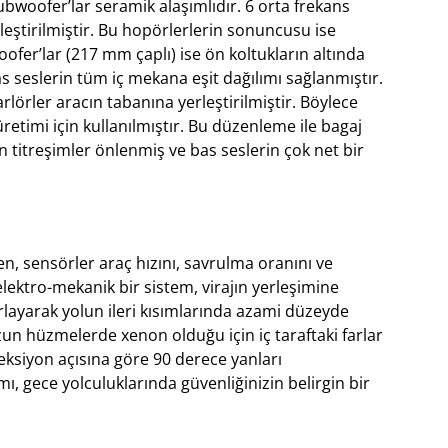
woofer’lar seramik alaşımlıdır. 6 orta frekans
eştirilmiştir. Bu hopörlerlerin sonuncusu ise
ofer’lar (217 mm çaplı) ise ön koltukların altında
 seslerin tüm iç mekana eşit dağılımı sağlanmıştır.
örler aracın tabanına yerleştirilmiştir. Böylece
etimi için kullanılmıştır. Bu düzenleme ile bagaj
titreşimler önlenmiş ve bas seslerin çok net bir
ken, sensörler araç hızını, savrulma oranını ve
elektro-mekanik bir sistem, virajın yerleşimine
layarak yolun ileri kısımlarında azami düzeyde
un hüzmelerde xenon olduğu için iç taraftaki farlar
reksiyon açısına göre 90 derece yanları
, gece yolculuklarında güvenliğinizin belirgin bir