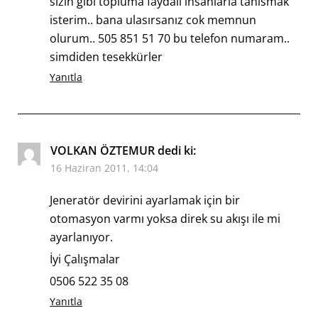
sizin gibi topluma faydalı insanlarla tanısmak
isterim.. bana ulasırsanız cok memnun
olurum.. 505 851 51 70 bu telefon numaram..
simdiden tesekkürler
Yanıtla
VOLKAN ÖZTEMUR
dedi ki:
16 Haziran 2011, 14:04
Jeneratör devirini ayarlamak için bir
otomasyon varmı yoksa direk su akışı ile mi
ayarlanıyor.
İyi Çalışmalar
0506 522 35 08
Yanıtla