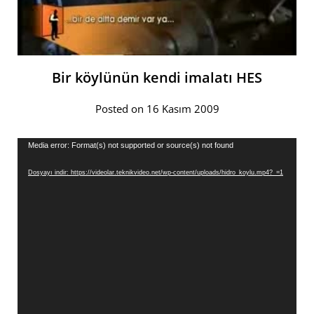
Bir köylünün kendi imalatı HES
Posted on 16 Kasım 2009
Video
Media error: Format(s) not supported or source(s) not found
oynatıcı
Dosyayı indir: https://videolar.teknikvideo.net/wp-content/uploads/hidro_koylu.mp4?_=1