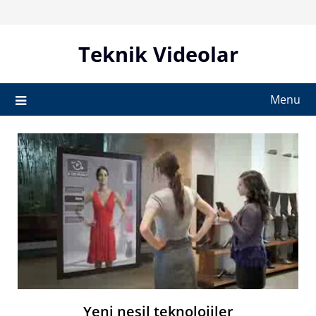
Skip
to
content
Teknik Videolar
Menu
Yeni nesil teknolojiler