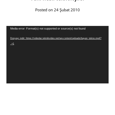
Posted on 24 Şubat 2010
Video
Media error: Format(s) not supported or source(s) not found
oynatıcı
Dosyayı indir: https://videolar.teknikvideo.net/wp-content/uploads/bayan_tekno.mp4?
_=1