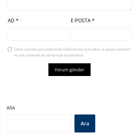
AD
*
E-POSTA
*
Daha sonraki yorumlarımda kullanılması için adım, e-posta adresim
ve site adresim bu tarayıcıya kaydedilsin.
ARA
Ara