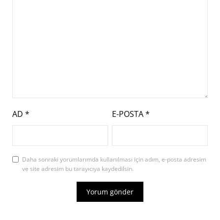
AD
*
E-POSTA
*
Daha sonraki yorumlarımda kullanılması için adım, e-posta adresim
ve site adresim bu tarayıcıya kaydedilsin.