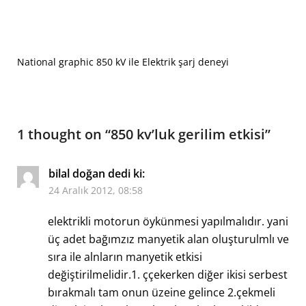
National graphic 850 kV ile Elektrik şarj deneyi
1 thought on “
850 kv’luk gerilim etkisi
”
bilal doğan
dedi ki:
24 Aralık 2012, 08:58
elektrikli motorun öykünmesi yapılmalıdır. yani
üç adet bağımzız manyetik alan oluşturulmlı ve
sıra ile alnların manyetik etkisi
değiştirilmelidir.1. ççekerken diğer ikisi serbest
bırakmalı tam onun üzeine gelince 2.çekmeli