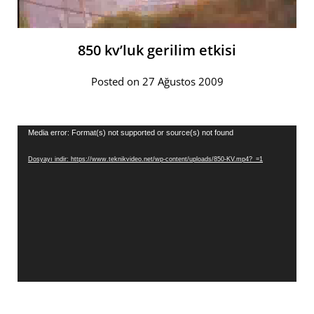
850 kv’luk gerilim etkisi
Posted on 27 Ağustos 2009
Video
Media error: Format(s) not supported or source(s) not found
oynatıcı
Dosyayı indir: https://www.teknikvideo.net/wp-content/uploads/850-KV.mp4?_=1