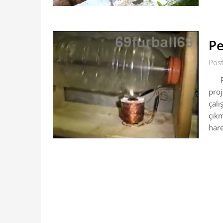
Pe
Pos
Pet 
proj
çalı
çıkm
hare