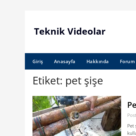
Skip
to
content
Teknik Videolar
Giriş
Anasayfa
Hakkında
Forum
Etiket:
pet şişe
Pe
Pos
Pet 
kull