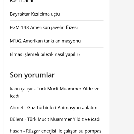
Basit icatlar
Bayraktar Kızılelma uçtu
FGM-148 Amerikan javelin füzesi
M1A2 Amerikan tankı animasyonu
Elmas işlemeli bilezik nasıl yapılır?
Son yorumlar
kaan çalışır
-
Türk Mucit Muammer Yıldız ve
icadı
Ahmet
-
Gaz Türbinleri-Animasyon anlatım
Bülent
-
Türk Mucit Muammer Yıldız ve icadı
hasan
-
Rüzgar enerjisi ile çalışan su pompası