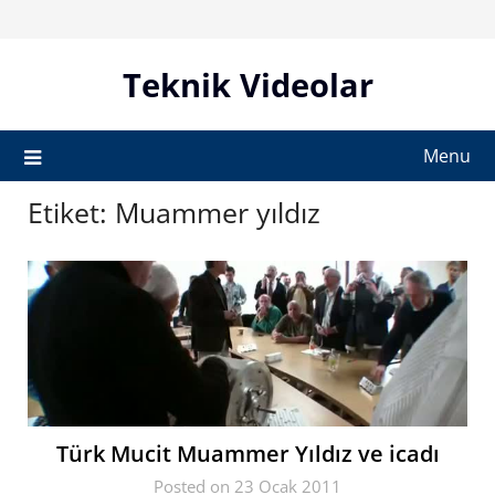
Skip
to
content
Teknik Videolar
Menu
Etiket:
Muammer yıldız
Türk Mucit Muammer Yıldız ve icadı
Posted on 23 Ocak 2011