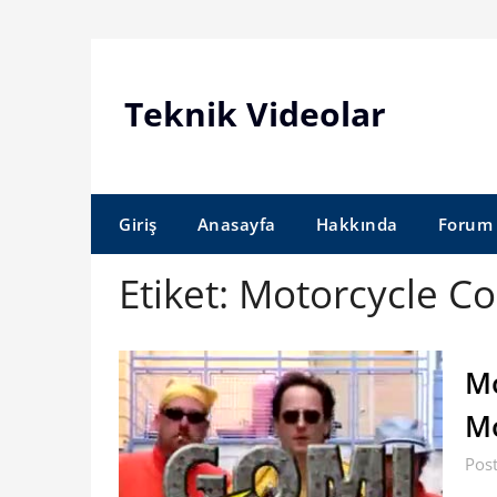
Skip
to
content
Teknik Videolar
Giriş
Anasayfa
Hakkında
Forum
Etiket:
Motorcycle Co
Mo
Mo
Pos