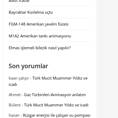
Basit icatlar
Bayraktar Kızılelma uçtu
FGM-148 Amerikan javelin füzesi
M1A2 Amerikan tankı animasyonu
Elmas işlemeli bilezik nasıl yapılır?
Son yorumlar
kaan çalışır
-
Türk Mucit Muammer Yıldız ve
icadı
Ahmet
-
Gaz Türbinleri-Animasyon anlatım
Bülent
-
Türk Mucit Muammer Yıldız ve icadı
hasan
-
Rüzgar enerjisi ile çalışan su pompası