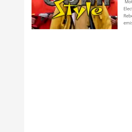
Moto
Elec
Rebe
emis