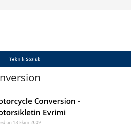
Teknik Sözlük
nversion
torcycle Conversion -
torsikletin Evrimi
ted on 13 Ekim 2009