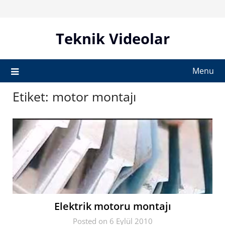
Skip
to
content
Teknik Videolar
Menu
Etiket:
motor montajı
Elektrik motoru montajı
Posted on 6 Eylül 2010