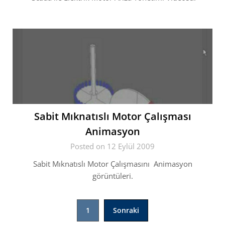
Sabit Mıknatıslı Motor Çalışması
Animasyon
Posted on 12 Eylül 2009
Sabit Mıknatıslı Motor Çalışmasını Animasyon
görüntüleri.
Yazı
1
Sonraki
sayfalaması