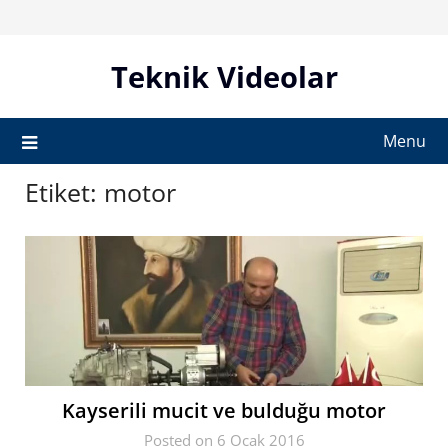
Skip
to
content
Teknik Videolar
Menu
Etiket:
motor
Kayserili mucit ve bulduğu motor
Posted on 6 Ocak 2016