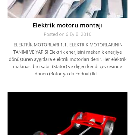
Elektrik motoru montajı
Posted on 6 Eylül 2010
ELEKTRİK MOTORLARI 1.1. ELEKTRİK MOTORLARININ
TANIMI VE YAPISI Elektrik enerjisini mekanik enerjiye
dönüştüren aygıtlara elektrik motorları denir.Her elektrik
makinası biri sabit (Stator) ve diğeri kendi çevresinde
dönen (Rotor ya da Endüvi) iki…