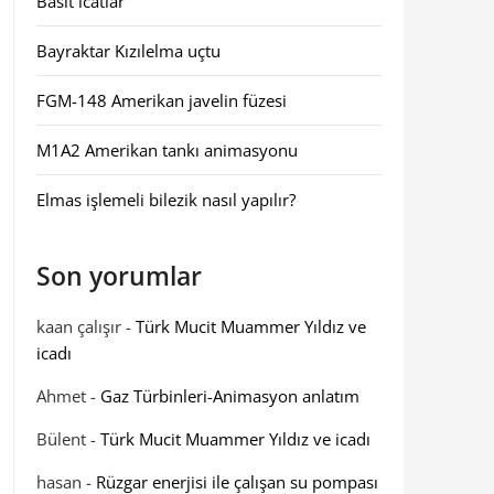
Basit icatlar
Bayraktar Kızılelma uçtu
FGM-148 Amerikan javelin füzesi
M1A2 Amerikan tankı animasyonu
Elmas işlemeli bilezik nasıl yapılır?
Son yorumlar
kaan çalışır
-
Türk Mucit Muammer Yıldız ve
icadı
Ahmet
-
Gaz Türbinleri-Animasyon anlatım
Bülent
-
Türk Mucit Muammer Yıldız ve icadı
hasan
-
Rüzgar enerjisi ile çalışan su pompası