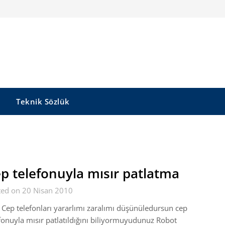
Teknik Sözlük
p telefonuyla mısır patlatma
ted on 20 Nisan 2010
 telefonları yararlımı zaralımı düşünüledursun cep
fonuyla mısır patlatıldığını biliyormuyudunuz Robot