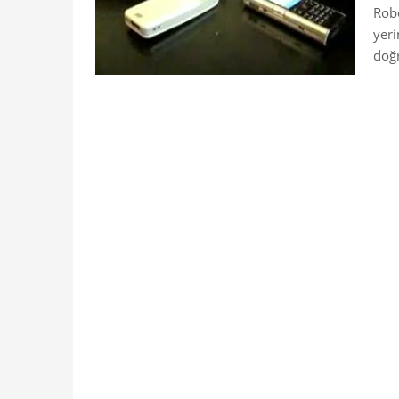
Rob
yeri
doğr