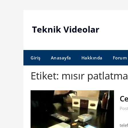
Skip
to
content
Teknik Videolar
Giriş
Anasayfa
Hakkında
Forum
Etiket:
mısır patlatma
Ce
Pos
Cep
tele