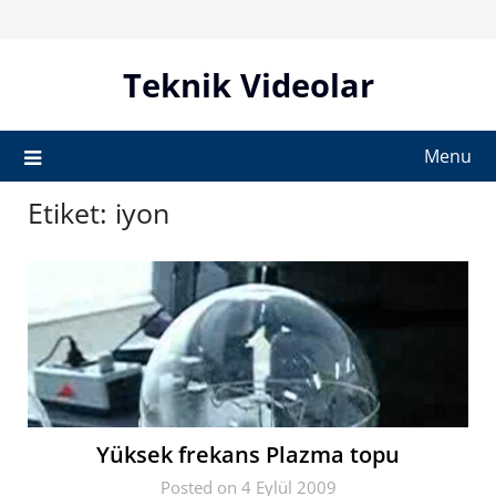
Skip
to
content
Teknik Videolar
Menu
Etiket:
iyon
Yüksek frekans Plazma topu
Posted on 4 Eylül 2009