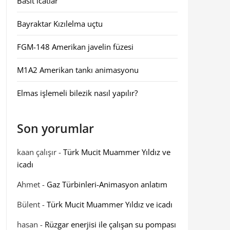
Basit icatlar
Bayraktar Kızılelma uçtu
FGM-148 Amerikan javelin füzesi
M1A2 Amerikan tankı animasyonu
Elmas işlemeli bilezik nasıl yapılır?
Son yorumlar
kaan çalışır
-
Türk Mucit Muammer Yıldız ve
icadı
Ahmet
-
Gaz Türbinleri-Animasyon anlatım
Bülent
-
Türk Mucit Muammer Yıldız ve icadı
hasan
-
Rüzgar enerjisi ile çalışan su pompası