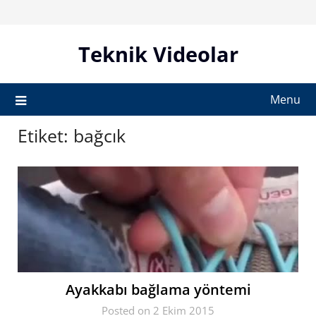
Skip
to
content
Teknik Videolar
Menu
Etiket:
bağcık
Ayakkabı bağlama yöntemi
Posted on 2 Ekim 2015