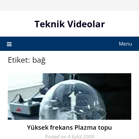
Skip
to
content
Teknik Videolar
Menu
Etiket:
bağ
Yüksek frekans Plazma topu
Posted on 4 Eylül 2009