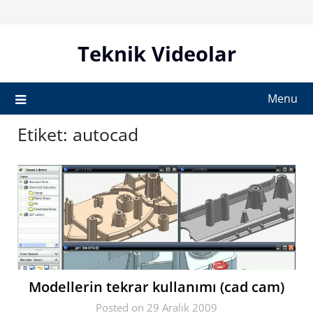
Skip
to
content
Teknik Videolar
Menu
Etiket:
autocad
Modellerin tekrar kullanımı (cad cam)
Posted on 29 Aralık 2009