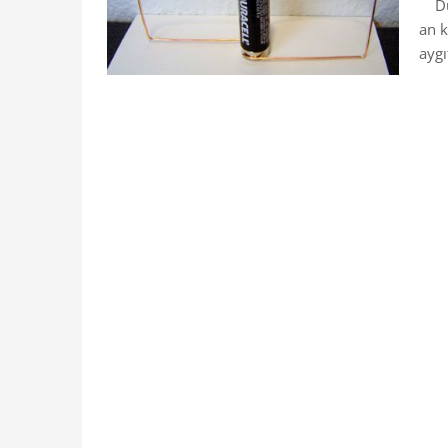
Düny
an k
aygıt