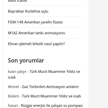
Basit icatlar
Bayraktar Kızılelma uçtu
FGM-148 Amerikan javelin füzesi
M1A2 Amerikan tankı animasyonu
Elmas işlemeli bilezik nasıl yapılır?
Son yorumlar
kaan çalışır
-
Türk Mucit Muammer Yıldız ve
icadı
Ahmet
-
Gaz Türbinleri-Animasyon anlatım
Bülent
-
Türk Mucit Muammer Yıldız ve icadı
hasan
-
Rüzgar enerjisi ile çalışan su pompası