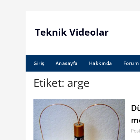
Skip
to
content
Teknik Videolar
Giriş
Anasayfa
Hakkında
Forum
Etiket:
arge
Dü
m
Post