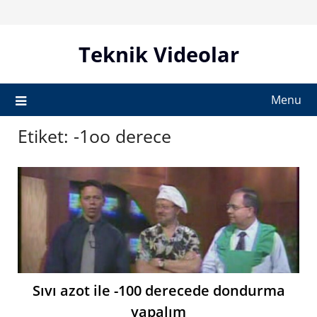
Skip
to
content
Teknik Videolar
Menu
Etiket:
-1oo derece
Sıvı azot ile -100 derecede dondurma
yapalım