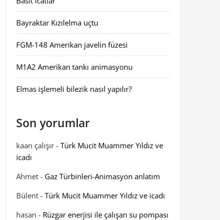
Basit icatlar
Bayraktar Kızılelma uçtu
FGM-148 Amerikan javelin füzesi
M1A2 Amerikan tankı animasyonu
Elmas işlemeli bilezik nasıl yapılır?
Son yorumlar
kaan çalışır
-
Türk Mucit Muammer Yıldız ve
icadı
Ahmet
-
Gaz Türbinleri-Animasyon anlatım
Bülent
-
Türk Mucit Muammer Yıldız ve icadı
hasan
-
Rüzgar enerjisi ile çalışan su pompası