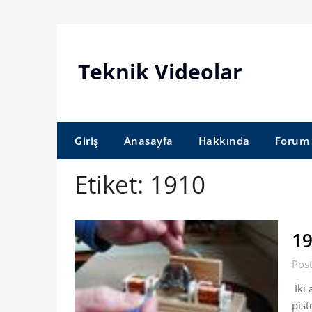
Skip
to
content
Teknik Videolar
Giriş
Anasayfa
Hakkında
Forum
Etiket:
1910
19
Post
İki 
pist