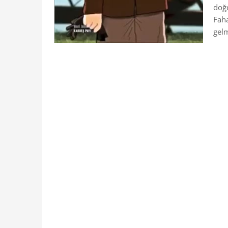
doğd
Faha
gelm