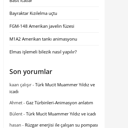
Basit icatlar
Bayraktar Kızılelma uçtu
FGM-148 Amerikan javelin füzesi
M1A2 Amerikan tankı animasyonu
Elmas işlemeli bilezik nasıl yapılır?
Son yorumlar
kaan çalışır
-
Türk Mucit Muammer Yıldız ve
icadı
Ahmet
-
Gaz Türbinleri-Animasyon anlatım
Bülent
-
Türk Mucit Muammer Yıldız ve icadı
hasan
-
Rüzgar enerjisi ile çalışan su pompası