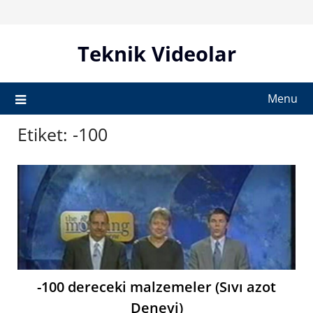
Skip
to
content
Teknik Videolar
Menu
Etiket:
-100
-100 dereceki malzemeler (Sıvı azot
Deneyi)